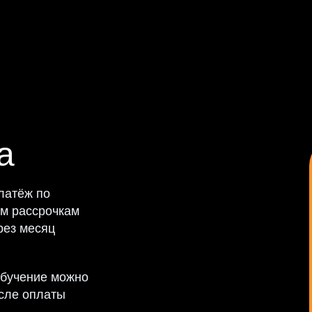
а
латёж по
им рассрочкам
рез месяц
обучение можно
осле оплаты