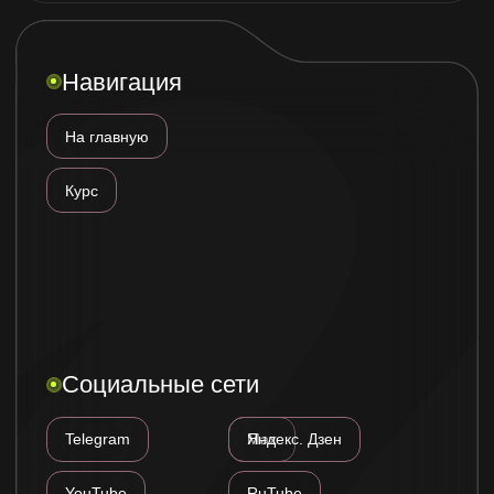
Реквизиты
ИП Пулькин Андрей Геннадьевич
ИНН 291401614620
pulkin-andrey@mail.ru
Политика конфиденциальности
Договор оферты
Разработка сайта
РДиджитал