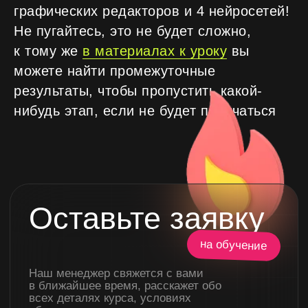
графических редакторов и 4 нейросетей!
Не пугайтесь, это не будет сложно,
к тому же
в материалах к уроку
вы
Оставьте заявку
можете найти промежуточные
на обучение
результаты, чтобы пропустить какой-
Наш менеджер свяжется с вами
нибудь этап, если не будет получаться
в ближайшее время, расскажет обо
всех деталях курса, условиях
обучения и поможет принять решение,
ответив на все ваши вопросы!
+7
Я согласен с
политикой
конфиденциальности