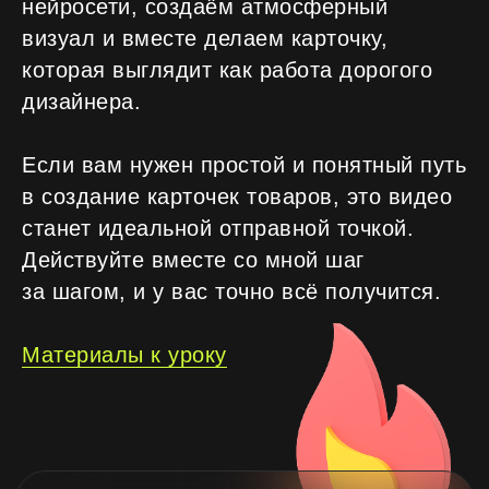
нейросети, создаём атмосферный
визуал и вместе делаем карточку,
+7
которая выглядит как работа дорогого
дизайнера.
Если вам нужен простой и понятный путь
Я согласен с
политикой
конфиденциальности
в создание карточек товаров, это видео
станет идеальной отправной точкой.
Оставить заявку
Действуйте вместе со мной шаг
за шагом, и у вас точно всё получится.
Навигация
Материалы к уроку
На главную
Курс