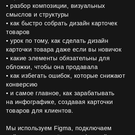
• разбор композиции, визуальных
смыслов и структуры
• как быстро собрать дизайн карточек
товаров
• урок по тому, как сделать дизайн
карточки товара даже если вы новичок
• какие элементы обязательны для
обложки, чтобы она продавала
• как избегать ошибок, которые снижают
Оставьте заявку
конверсию
• и самое главное, как зарабатывать
на обучение
на инфографике, создавая карточки
Наш менеджер свяжется с вами
в ближайшее время, расскажет обо
всех деталях курса, условиях
товаров для клиентов.
обучения и поможет принять решение,
ответив на все ваши вопросы!
Мы используем Figma, подключаем