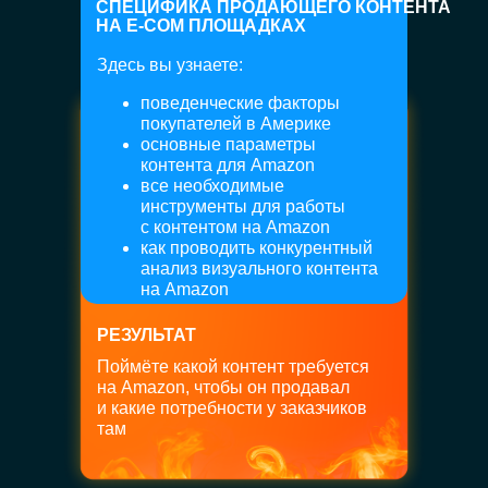
СПЕЦИФИКА ПРОДАЮЩЕГО КОНТЕНТА
НА E-COM ПЛОЩАДКАХ
Здесь вы узнаете:
поведенческие факторы
+7
покупателей в Америке
основные параметры
контента для Amazon
все необходимые
инструменты для работы
с контентом на Amazon
Я согласен с
политикой
как проводить конкурентный
конфиденциальности
анализ визуального контента
на Amazon
Оставить заявку
РЕЗУЛЬТАТ
Поймёте какой контент требуется
на Amazon, чтобы он продавал
Навигация
и какие потребности у заказчиков
там
О курсе
Бонусы
Для кого
Тарифы