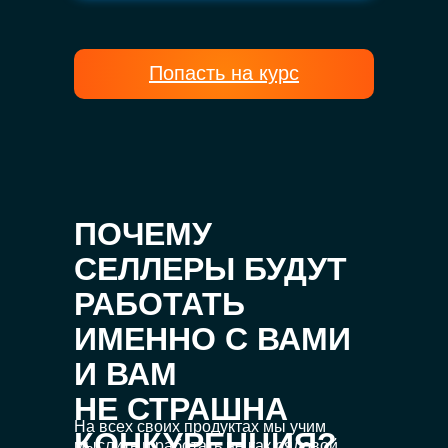
Попасть на курс
ПОЧЕМУ
СЕЛЛЕРЫ БУДУТ
РАБОТАТЬ
ИМЕННО С ВАМИ
И ВАМ
НЕ СТРАШНА
На всех своих продуктах мы учим
КОНКУРЕНЦИЯ?
мыслить и работать не как рядовой