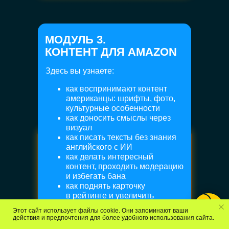
Программа
FAQ
Автор курса
МОДУЛЬ 3.
КОНТЕНТ ДЛЯ AMAZON
Социальные сети
Здесь вы узнаете:
Telegram
Max
как воспринимают контент
YouTube
Яндекс. Дзен
американцы: шрифты, фото,
культурные особенности
Вконтакте
RuTube
как доносить смыслы через
Новинки и акции
визуал
как писать тексты без знания
Реквизиты
английского с ИИ
ИП Пулькин Андрей Геннадьевич
как делать интересный
ИНН 291401614620
контент, проходить модерацию
pulkin-andrey@mail.ru
и избегать бана
как поднять карточку
в рейтинге и увеличить
продажи
Политика конфиденциальности
Этот сайт использует файлы cookie. Они запоминают ваши
что такое концепция карточки
Договор оферты
действия и предпочтения для более удобного использования сайта.
и как продавать эту услугу
Разработка сайта
РДиджитал