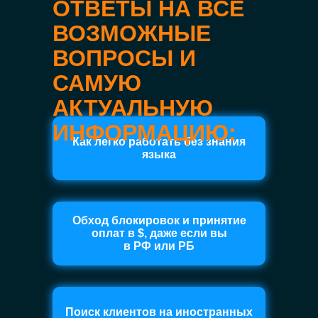
ОТВЕТЫ НА ВСЕ
ВОЗМОЖНЫЕ
ВОПРОСЫ И
САМУЮ
АКТУАЛЬНУЮ
ИНФОРМАЦИЮ:
Как легко работать без знания
языка
Обход блокировок и принятие
оплат в $, даже если вы
в РФ или РБ
Поиск клиентов на иностранных