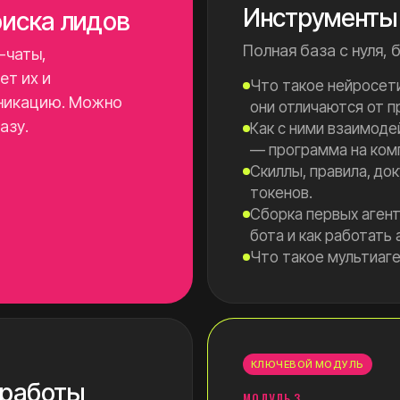
Инструменты 
оиска лидов
Полная база с нуля,
-чаты,
ет их и
Что такое нейросети
уникацию. Можно
они отличаются от п
азу.
Как с ними взаимоде
— программа на ком
Скиллы, правила, до
токенов.
Сборка первых агент
бота и как работать 
Что такое мультиаге
КЛЮЧЕВОЙ МОДУЛЬ
 работы
МОДУЛЬ 3