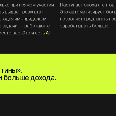
лько при прямом участии
Наступает эпоха агентов 
ть выдаёт результат
Это автоматизирует бол
Сегодня им «приделали
позволяет предлагать нов
е задачи — работают с
зарабатывать больше.
есто вас. Это и есть
AI-
утины».
 и больше дохода.