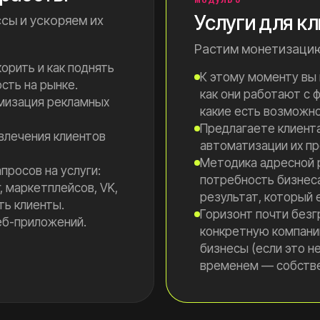
Услуги для к
сы и ускоряем их
Растим монетизацию 
орить и как поднять
К этому моменту вы
сть на рынке.
как они работают с 
имизация рекламных
какие есть возможно
Предлагаете клиент
влечения клиентов
автоматизации их пр
Методика адресной 
просов на услуги:
потребность бизнес
r, маркетплейсов, VK,
результат, который 
ть клиенты.
Горизонт почти безг
еб-приложений.
конкретную компани
бизнесы (если это н
временем — собстве