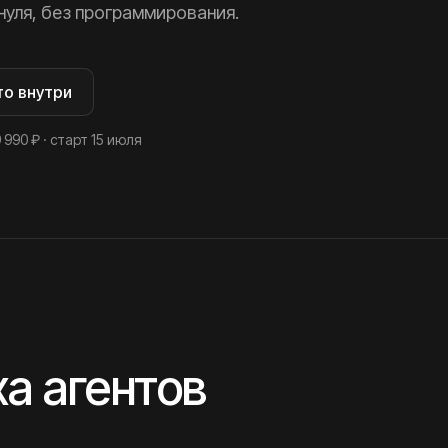
нуля, без программирования.
то внутри
 990 ₽ · старт 15 июля
а агентов