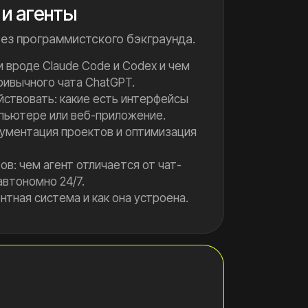
и агенты
 без программистского бэкграунда.
 вроде Claude Code и Codex и чем
ривычного чата ChatGPT.
йствовать: какие есть интерфейсы
пьютере или веб-приложение.
кументация проектов и оптимизация
ов: чем агент отличается от чат-
автономно 24/7.
нтная система и как она устроена.