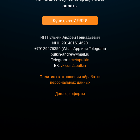
оплаты
Купить за 7 992₽
ИП Пулькин Андрей Геннадьевич
ИНН 291401614620
+79129476359 (WhatsApp или Telegram)
pulkin-andrey@mail.ru
Telegram:
t.me/apulkin
ВК:
vk.com/apulkin
Политика в отношении обработки
персональных данных
Договор оферты
Хотите специальные
условия
на обучение?
Заполните форму — менеджер
свяжется с вами, уточнит ваши цели и
предложит индивидуальные условия
обучения для вас.