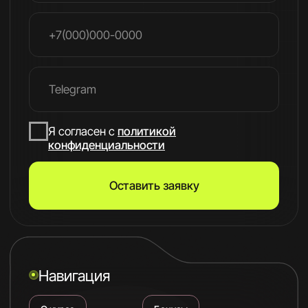
Программа
FAQ
Автор курса
Социальные сети
Telegram
Max
YouTube
Яндекс. Дзен
Вконтакте
RuTube
Новинки и акции
Реквизиты
ИП Пулькин Андрей Геннадьевич
ИНН 291401614620
pulkin-andrey@mail.ru
Политика конфиденциальности
Договор оферты
Разработка сайта
РДиджитал